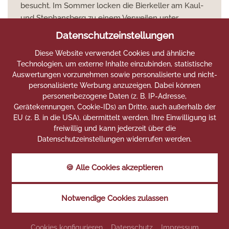
besucht. Im Sommer locken die Bierkeller am Kaul-
und Stephansberg zu einem Verweilen unter
Bäumen bei einem kühlen Bamberger Bier. Neben
Datenschutzeinstellungen
vielen anderen Städten prägt Bamberg das Bild des
Diese Website verwendet Cookies und ähnliche
Bierland.
Franken
an sich ist geteilt in die
Technologien, um externe Inhalte einzubinden, statistische
Weinfranken am Main und die Bierfranken in
Auswertungen vorzunehmen sowie personalisierte und nicht-
Oberfranken.
personalisierte Werbung anzuzeigen. Dabei können
personenbezogene Daten (z. B. IP-Adresse,
Gerätekennungen, Cookie-IDs) an Dritte, auch außerhalb der
EU (z. B. in die USA), übermittelt werden. Ihre Einwilligung ist
BIERGÄRTEN
freiwillig und kann jederzeit über die
Datenschutzeinstellungen widerrufen werden.
Viele der Brauereien betreiben auch gleich kleine
Gastwirtschaften, sodass beim Wandern weder Durst
🍪 Alle Cookies akzeptieren
noch Hunger eine Chance haben. Zünftige Brotzeit
und süffiges Bier warten nur darauf verzehrt zu
werden und stärken auf der
Brauereiwanderung
–
Notwendige Cookies zulassen
natürlich – zur nächsten Brauerei.
Zum Sponsel Regus
Cookies konfigurieren
Datenschutz
Impressum